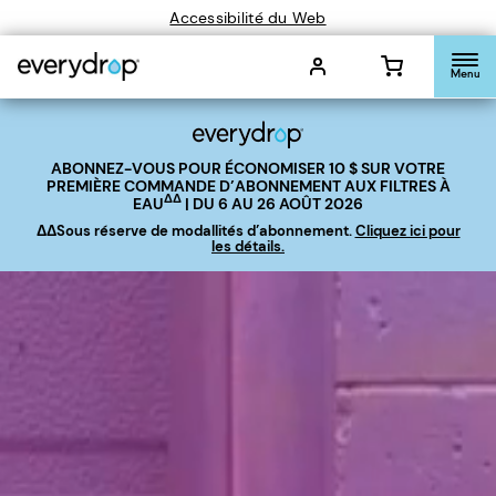
Accessibilité du Web
Menu
ABONNEZ-VOUS POUR ÉCONOMISER
10 $
SUR VOTRE
PREMIÈRE COMMANDE D’ABONNEMENT AUX FILTRES À
ΔΔ
EAU
| DU 6 AU 26 AOÛT 2026
ΔΔSous réserve de modallités d’abonnement.
Cliquez ici pour
les détails.