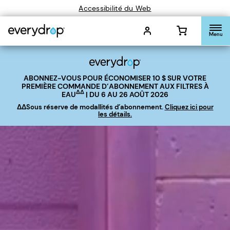
Accessibilité du Web
Menu
ABONNEZ-VOUS POUR ÉCONOMISER
10 $
SUR VOTRE
PREMIÈRE COMMANDE D’ABONNEMENT AUX FILTRES À
ΔΔ
EAU
| DU 6 AU 26 AOÛT 2026
ΔΔSous réserve de modallités d’abonnement.
Cliquez ici pour
les détails.