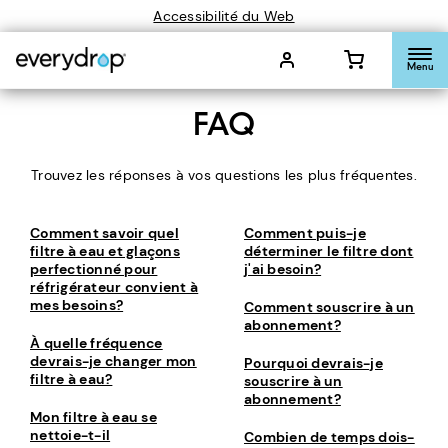
Accessibilité du Web
Menu
FAQ
Trouvez les réponses à vos questions les plus fréquentes.
Comment savoir quel
Comment puis-je
filtre à eau et glaçons
déterminer le filtre dont
perfectionné pour
j'ai besoin?
réfrigérateur convient à
mes besoins?
Comment souscrire à un
abonnement?
À quelle fréquence
devrais-je changer mon
Pourquoi devrais-je
filtre à eau?
souscrire à un
abonnement?
Mon filtre à eau se
nettoie-t-il
Combien de temps dois-