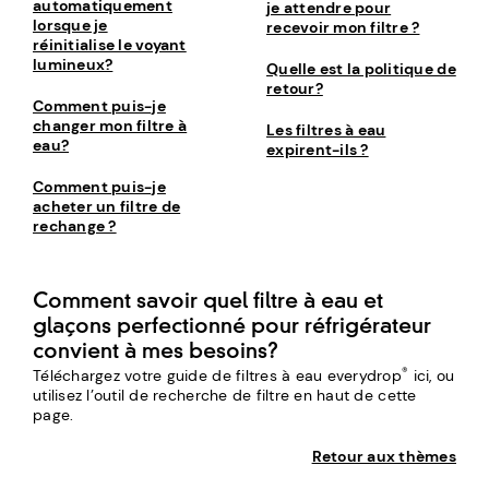
automatiquement
je attendre pour
lorsque je
recevoir mon filtre ?
réinitialise le voyant
lumineux?
Quelle est la politique de
retour?
Comment puis-je
changer mon filtre à
Les filtres à eau
eau?
expirent-ils ?
Comment puis-je
acheter un filtre de
rechange ?
Comment savoir quel filtre à eau et
glaçons perfectionné pour réfrigérateur
convient à mes besoins?
®
Téléchargez votre guide de filtres à eau everydrop
ici, ou
utilisez l’outil de recherche de filtre en haut de cette
page.
Retour aux thèmes