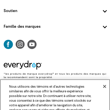
Magasinez Les Filtres A
Programme d’abonnement
Magasinez le filtre n °1
Soutien
Magasinez le filtre n °2
Nous contacter
Magasinez le filtre n °3
FAQ
Famille des marques
Magasinez le filtre n °4
Compte
Magasinez le filtres n °5
Whirlpool
Expéditions et retours
Magasinez le filtre n °6
Maytag
Données de sécurité
Magasinez le filtre à glaçons
KitchenAid
Suivre ma commande
Magasinez le filtre valeur 4
JennAir
Magasinez le filtre valeur 5
Amana
affresh
Gladiator
*les produits de marque everydrop® et tous les produits des marques qui
Swash
la recommandent sont la propriété.
Corporation et sont distribués par celle-ci. ®/ ™ © 2026. Utilisée sous
licence au Canada. Tous droits réservés.
Nous utilisons des témoins et d’autres technologies
similaires afin de vous offrir la meilleure expérience
possible sur notre site. En continuant à utiliser notre site,
vous consentez à ce que des témoins soient stockés sur
Avis de confidentialité
Modalités d'utilisation
votre appareil afin d’améliorer la navigation du site,
analyser son usage et aider nos efforts de marketing; et